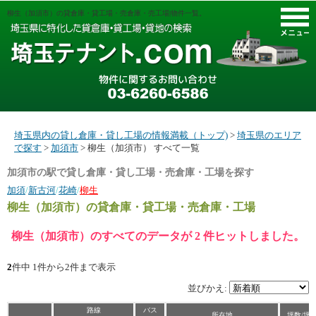
柳生（加須市）の貸倉庫・貸工場・売倉庫・売工場|物件一覧。
M
埼玉県内の貸し倉庫・貸し工場の情報満載（トップ)
>
埼玉県のエリア
で探す
>
加須市
> 柳生（加須市） すべて一覧
加須市の駅で貸し倉庫・貸し工場・売倉庫・工場を探す
加須
/
新古河
/
花崎
/
柳生
柳生（加須市）
の貸倉庫・貸工場・売倉庫・工場
柳生（加須市）のすべてのデータが 2 件ヒットしました。
2
件中 1件から2件まで表示
並びかえ:
路線
バス
所在地
坪数/坪