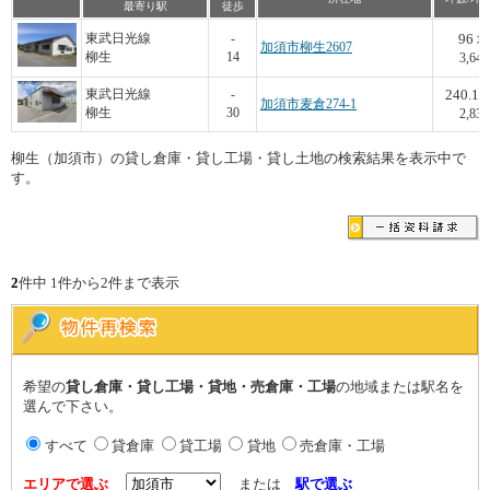
最寄り駅
徒歩
96
東武日光線
-
坪
加須市柳生2607
柳生
14
3,646
240.17
東武日光線
-
加須市麦倉274-1
柳生
30
2,835
柳生（加須市）の貸し倉庫・貸し工場・貸し土地の検索結果を表示中で
す。
2
件中 1件から2件まで表示
希望の
貸し倉庫・貸し工場・貸地・売倉庫・工場
の地域または駅名を
選んで下さい。
すべて
貸倉庫
貸工場
貸地
売倉庫・工場
エリアで選ぶ
または
駅で選ぶ