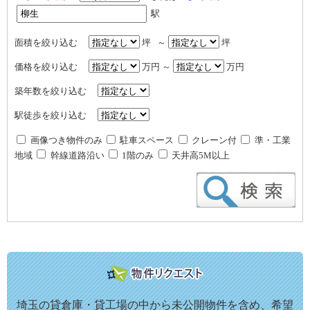
駅
面積を絞り込む
坪 ～
坪
価格を絞り込む
万円 ～
万円
築年数を絞り込む
駅徒歩を絞り込む
画像つき物件のみ
駐車スペース
クレーン付
準・工業
地域
幹線道路沿い
1階のみ
天井高5M以上
埼玉の貸倉庫・貸工場の中から未公開物件を含め、希望