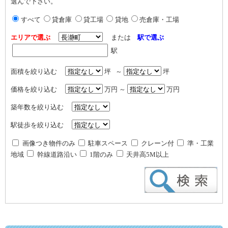
選んで下さい。
すべて
貸倉庫
貸工場
貸地
売倉庫・工場
エリアで選ぶ
または
駅で選ぶ
駅
面積を絞り込む
坪 ～
坪
価格を絞り込む
万円 ～
万円
築年数を絞り込む
駅徒歩を絞り込む
画像つき物件のみ
駐車スペース
クレーン付
準・工業
地域
幹線道路沿い
1階のみ
天井高5M以上