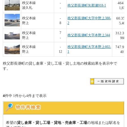
464
秩父本線
-
秩父郡長瀞町矢那瀬918-1
波久礼
-
1,832
60.35
秩父本線
-
秩父郡長瀞町大字中野上388-
野上
8
2
5,468
312.37
秩父本線
7
秩父郡長瀞町大字本野上344
野上
-
960
747.98
秩父本線
-
秩父郡長瀞町大字本野上602-
野上
12
1
401
秩父郡長瀞町の貸し倉庫・貸し工場・貸し土地の検索結果を表示中で
す。
4
件中 1件から4件まで表示
希望の
貸し倉庫・貸し工場・貸地・売倉庫・工場
の地域または駅名を