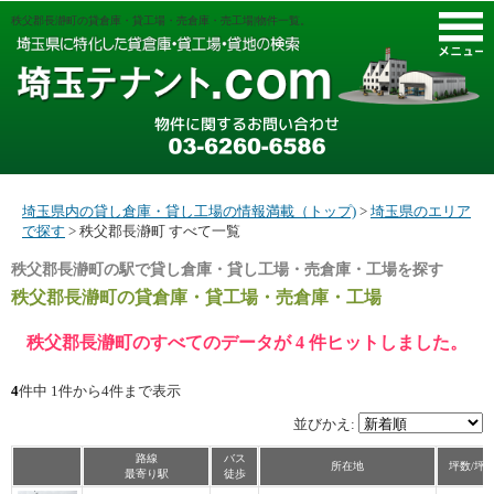
秩父郡長瀞町の貸倉庫・貸工場・売倉庫・売工場|物件一覧。
M
埼玉県内の貸し倉庫・貸し工場の情報満載（トップ)
>
埼玉県のエリア
で探す
> 秩父郡長瀞町 すべて一覧
秩父郡長瀞町の駅で貸し倉庫・貸し工場・売倉庫・工場を探す
秩父郡長瀞町
の貸倉庫・貸工場・売倉庫・工場
秩父郡長瀞町のすべてのデータが 4 件ヒットしました。
4
件中 1件から4件まで表示
並びかえ:
路線
バス
所在地
坪数/坪
最寄り駅
徒歩