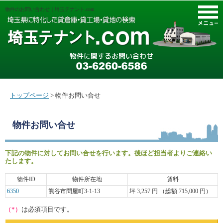
物件のお問い合わせ｜埼玉テナント.com
M
トップページ
> 物件お問い合せ
物件お問い合せ
下記の物件に対してお問い合せを行います。後ほど担当者よりご連絡い
たします。
物件ID
物件所在地
賃料
6350
熊谷市問屋町3-1-13
坪 3,257 円 （総額 715,000 円）
（*）
は必須項目です。