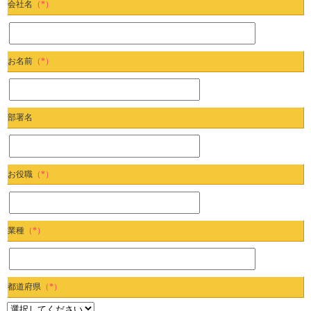
会社名
（*）
お名前
（*）
部署名
お役職
（*）
業種
（*）
都道府県
（*）