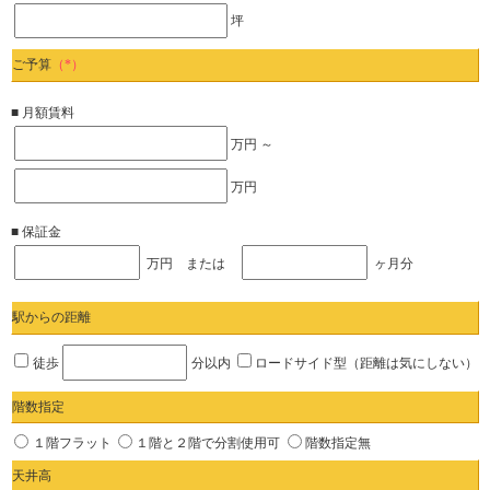
坪
ご予算
（*）
■ 月額賃料
万円 ～
万円
■ 保証金
万円 または
ヶ月分
駅からの距離
徒歩
分以内
ロードサイド型（距離は気にしない）
階数指定
１階フラット
１階と２階で分割使用可
階数指定無
天井高