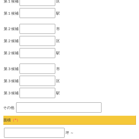
第１候補
区
第１候補
駅
第２候補
市
第２候補
区
第２候補
駅
第３候補
市
第３候補
区
第３候補
駅
その他
面積
（*）
坪 ～