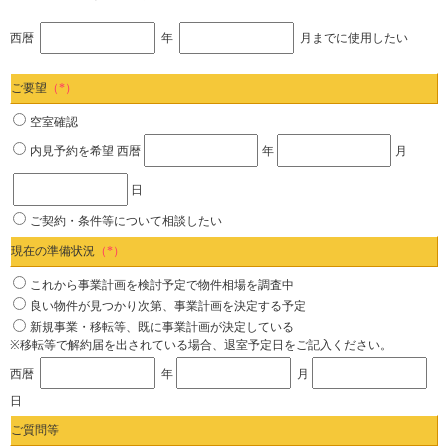
西暦
年
月までに使用したい
ご要望
（*）
空室確認
内見予約を希望
西暦
年
月
日
ご契約・条件等について相談したい
現在の準備状況
（*）
これから事業計画を検討予定で物件相場を調査中
良い物件が見つかり次第、事業計画を決定する予定
新規事業・移転等、既に事業計画が決定している
※移転等で解約届を出されている場合、退室予定日をご記入ください。
西暦
年
月
日
ご質問等