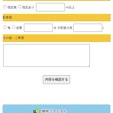
指定無
指定あり
ｍ以上
駐車場
無
必要
台 大型進入有
t
その他・ご希望