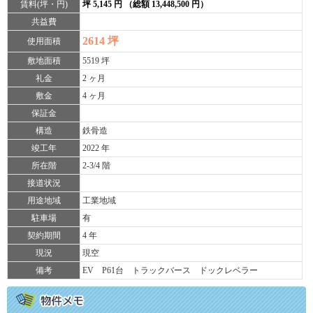
賃料(坪・円)
坪 5,145 円 （総額 13,448,500 円）
共益費
2614 坪
使用面積
敷地面積
5519 坪
礼金
2 ヶ月
敷金
4 ヶ月
保証金
構造
鉄骨造
竣工年
2022 年
所在階
2-3/4 階
接道状況
用途地域
工業地域
駐車場
有
契約期間
4 年
現況
現空
備考
EV P61台 トラックバース ドックレベラー