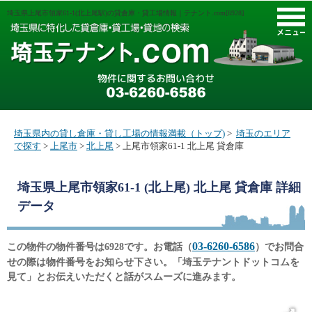
埼玉県上尾市領家61-1(北上尾駅)の貸倉庫・貸工場情報｜テナント.com[6928]
M
埼玉県内の貸し倉庫・貸し工場の情報満載（トップ)
>
埼玉のエリア
で探す
>
上尾市
>
北上尾
> 上尾市領家61-1 北上尾 貸倉庫
埼玉県上尾市領家61-1 (北上尾) 北上尾 貸倉庫
詳細
データ
03-6260-6586
この物件の物件番号は6928です。お電話（
）でお問合
せの際は物件番号をお知らせ下さい。「埼玉テナントドットコムを
見て」とお伝えいただくと話がスムーズに進みます。