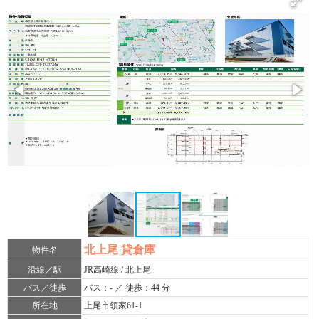
北上尾 貸倉庫
物件名
沿線／駅
JR高崎線 / 北上尾
バス／徒歩
バス：- ／ 徒歩：44 分
所在地
上尾市領家61-1