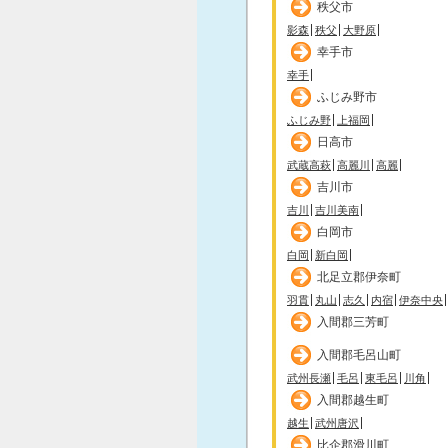
秩父市
影森
秩父
大野原
幸手市
幸手
ふじみ野市
ふじみ野
上福岡
日高市
武蔵高萩
高麗川
高麗
吉川市
吉川
吉川美南
白岡市
白岡
新白岡
北足立郡伊奈町
羽貫
丸山
志久
内宿
伊奈中央
入間郡三芳町
入間郡毛呂山町
武州長瀬
毛呂
東毛呂
川角
入間郡越生町
越生
武州唐沢
比企郡滑川町