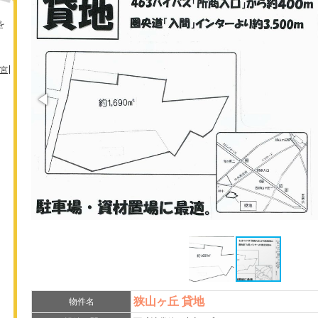
を
宮
狭山ヶ丘 貸地
物件名