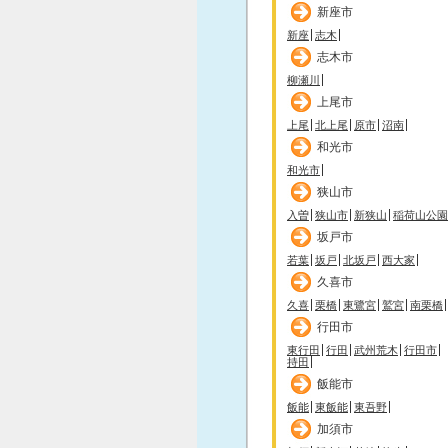
新座市
新座
志木
志木市
柳瀬川
上尾市
上尾
北上尾
原市
沼南
和光市
和光市
狭山市
入曽
狭山市
新狭山
稲荷山公園
坂戸市
若葉
坂戸
北坂戸
西大家
久喜市
久喜
栗橋
東鷺宮
鷲宮
南栗橋
行田市
東行田
行田
武州荒木
行田市
持田
飯能市
飯能
東飯能
東吾野
加須市