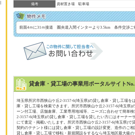
備考
資材置き場 駐車場
前面4ｍに31ｍ接道 圏央道入間インターより3.5km 条件交渉
貸倉庫・貸工場の事業用ポータルサイトNo
埼玉県所沢市西狭山ケ丘2-3157-6(埼玉県)の貸し倉庫・貸し工場
庫・貸し工場を検索できます。所沢市西狭山ケ丘2-3157-6(埼玉県
ーン付工場、店舗倉庫、工業専用地域等、ニーズに合わせて簡単検
2-3157-6(埼玉県)の貸し倉庫・貸し工場を貸したい方にはオーナ
にて査定・掲載いたします。所沢市西狭山ケ丘2-3157-6(埼玉県)
契約のテナント様には貸し倉庫・貸し工場の設計変更、造作のご相
貸し倉庫・貸し工場で移転・新規開設をするなら埼玉地区最大級のテ