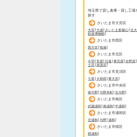
埼玉県で貸し倉庫・貸し工場
探す
さいたま市大宮区
大宮
大成
さいたま新都心
北大
鉄道博物館
さいたま市西区
西大宮
指扇
さいたま市北区
今羽
宮原
日進
東宮原
吉野原
土呂
加茂宮
さいたま市見沼区
七里
大和田
東大宮
さいたま市中央区
南与野
与野本町
北与野
さいたま市南区
武蔵浦和
南浦和
中浦和
さいたま市浦和区
北浦和
与野
浦和
さいたま市桜区
西浦和