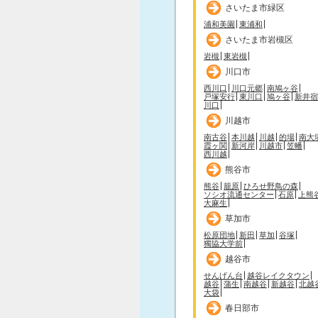
さいたま市緑区
浦和美園
東浦和
さいたま市岩槻区
岩槻
東岩槻
川口市
西川口
川口元郷
南鳩ヶ谷
戸塚安行
東川口
鳩ヶ谷
新井宿
川口
川越市
南古谷
本川越
川越
的場
南大
霞ヶ関
新河岸
川越市
笠幡
西川越
熊谷市
熊谷
籠原
ひろせ野鳥の森
ソシオ流通センター
石原
上熊
大麻生
草加市
松原団地
新田
草加
谷塚
獨協大学前
越谷市
せんげん台
越谷レイクタウン
越谷
蒲生
南越谷
新越谷
北越
大袋
春日部市