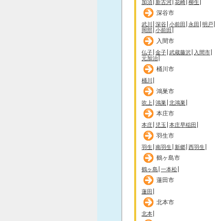
加須
新古河
花崎
柳生
深谷市
武川
深谷
小前田
永田
明戸
岡部
小前田
入間市
仏子
金子
武蔵藤沢
入間市
元加治
桶川市
桶川
鴻巣市
吹上
鴻巣
北鴻巣
本庄市
本庄
児玉
本庄早稲田
羽生市
羽生
南羽生
新郷
西羽生
鶴ヶ島市
鶴ヶ島
一本松
蓮田市
蓮田
北本市
北本