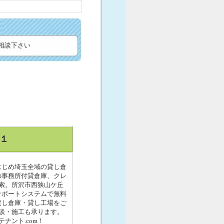
ご相談下さい
.１
をはじめ埼玉全域の貸し倉
)の事務所付貸倉庫、クレ
索。所沢市西狭山ケ丘
ーサポートシステムで無料
で貸し倉庫・貸し工場をご
談・施工も承ります。
ナント.com！