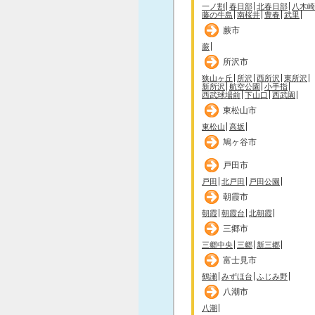
一ノ割
春日部
北春日部
八木崎
藤の牛島
南桜井
豊春
武里
蕨市
蕨
所沢市
狭山ヶ丘
所沢
西所沢
東所沢
新所沢
航空公園
小手指
西武球場前
下山口
西武園
東松山市
東松山
高坂
鳩ヶ谷市
戸田市
戸田
北戸田
戸田公園
朝霞市
朝霞
朝霞台
北朝霞
三郷市
三郷中央
三郷
新三郷
富士見市
鶴瀬
みずほ台
ふじみ野
八潮市
八潮