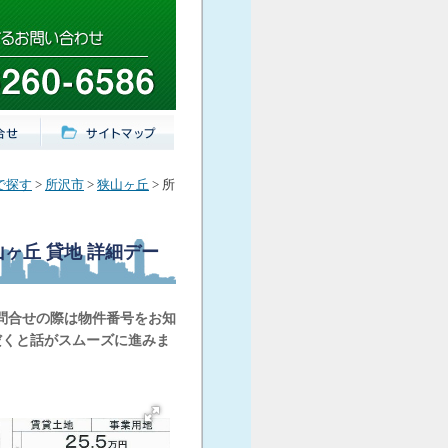
で探す
>
所沢市
>
狭山ヶ丘
> 所
山ヶ丘 貸地
詳細デー
問合せの際は物件番号をお知
だくと話がスムーズに進みま