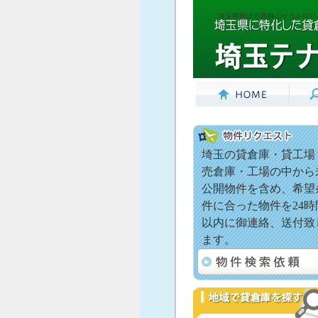
埼玉県所沢市西狭山ケ丘2-3157-
埼玉の貸倉庫・貸工場
売倉庫・工場の中から
公開物件を含め、希望
件に合った物件を24時
以内に御連絡、送付致
ます。