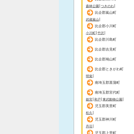
森林公園
つきのわ
比企郡嵐山町
武蔵嵐山
比企郡小川町
小川町
竹沢
比企郡川島町
比企郡吉見町
比企郡鳩山町
比企郡ときがわ町
明覚
南埼玉郡菖蒲町
南埼玉郡宮代町
姫宮
和戸
東武動物公園
児玉郡美里町
松久
児玉郡神川町
丹荘
児玉郡上里町