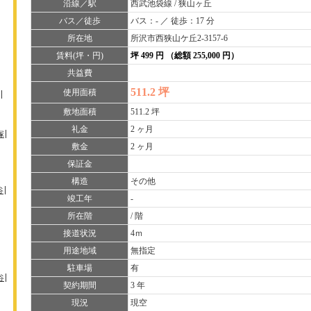
沿線／駅
西武池袋線 / 狭山ヶ丘
バス／徒歩
バス：- ／ 徒歩：17 分
所在地
所沢市西狭山ケ丘2-3157-6
賃料(坪・円)
坪 499 円 （総額 255,000 円）
共益費
511.2 坪
使用面積
敷地面積
511.2 坪
礼金
2 ヶ月
塚
敷金
2 ヶ月
保証金
構造
その他
谷
竣工年
-
所在階
/ 階
接道状況
4ｍ
用途地域
無指定
駐車場
有
谷
契約期間
3 年
現況
現空