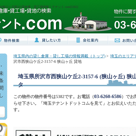
6(狭山ヶ丘駅)の貸倉庫・貸工場情報｜テナント.com[5382]
埼玉県内の貸し倉庫・貸し工場の情報満載（トップ)
>
埼玉のエリア
沢市西狭山ケ丘2-3157-6 狭山ヶ丘 貸地
・
未
埼玉県所沢市西狭山ケ丘2-3157-6 (狭山ヶ丘) 狭
条
タ
間
し
03-6260-6586
この物件の物件番号は5382です。お電話（
）でお
らせ下さい。「埼玉テナントドットコムを見て」とお伝えいた
す。