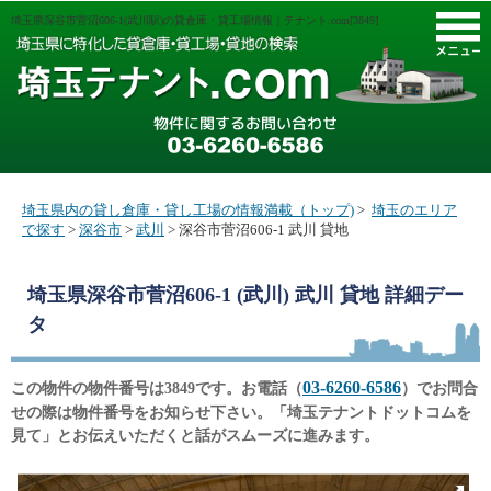
埼玉県深谷市菅沼606-1(武川駅)の貸倉庫・貸工場情報｜テナント.com[3849]
M
埼玉県内の貸し倉庫・貸し工場の情報満載（トップ)
>
埼玉のエリア
で探す
>
深谷市
>
武川
> 深谷市菅沼606-1 武川 貸地
埼玉県深谷市菅沼606-1 (武川) 武川 貸地
詳細デー
タ
03-6260-6586
この物件の物件番号は3849です。お電話（
）でお問合
せの際は物件番号をお知らせ下さい。「埼玉テナントドットコムを
見て」とお伝えいただくと話がスムーズに進みます。