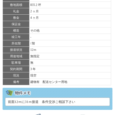
敷地面積
835.2 坪
礼金
2 ヶ月
敷金
4 ヶ月
保証金
構造
その他
竣工年
-
所在階
/ 階
接道状況
12ｍ
用途地域
無指定
駐車場
無
契約期間
3 年
現況
現空
備考
建物有 配送センター用地
前面12ｍに31ｍ接道 条件交渉ご相談下さい