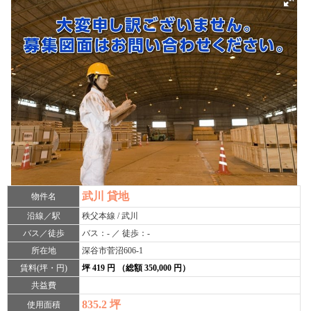
武川 貸地
物件名
沿線／駅
秩父本線 / 武川
バス／徒歩
バス：- ／ 徒歩：-
所在地
深谷市菅沼606-1
賃料(坪・円)
坪 419 円 （総額 350,000 円）
共益費
835.2 坪
使用面積